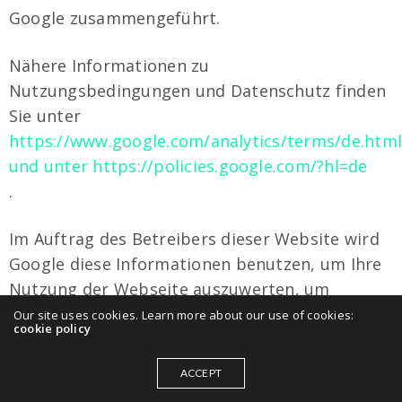
Google zusammengeführt.
Nähere Informationen zu
Nutzungsbedingungen und Datenschutz finden
Sie unter
https://www.google.com/analytics/terms/de.htm
und unter https://policies.google.com/?hl=de
.
Im Auftrag des Betreibers dieser Website wird
Google diese Informationen benutzen, um Ihre
Nutzung der Webseite auszuwerten, um
Reports über die Webseitenaktivitäten
Our site uses cookies. Learn more about our use of cookies:
cookie policy
zusammenzustellen und um weitere mit der
Websitenutzung und der Internetnutzung
ACCEPT
verbundene Dienstleistungen gegenüber dem